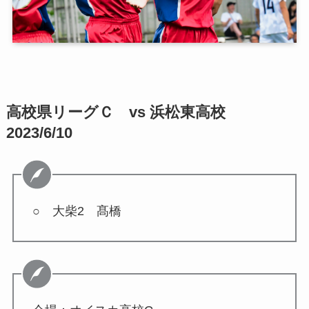
高校県リーグＣ vs 浜松東高校
2023/6/10
○ 大柴2 髙橋