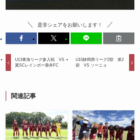
是非シェアをお願いします！
U13東海リーグ参入戦 VS
U15静岡県リーグ2部 第2
翼SCレインボー垂井FC
節 VS ソーニョ
関連記事