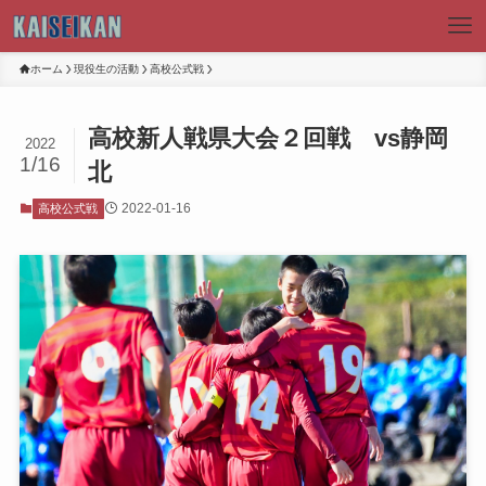
ホーム
現役生の活動
高校公式戦
高校新人戦県大会２回戦 vs静岡
2022
1/16
北
2022-01-16
高校公式戦