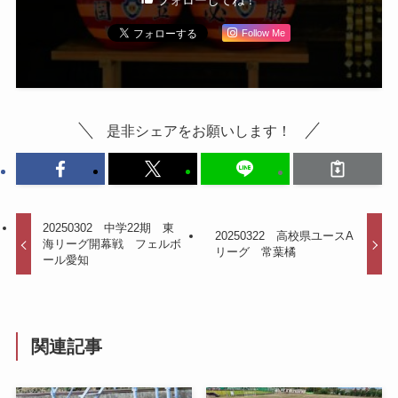
Follow Me
是非シェアをお願いします！
20250302 中学22期 東
20250322 高校県ユースA
海リーグ開幕戦 フェルボ
リーグ 常葉橘
ール愛知
関連記事