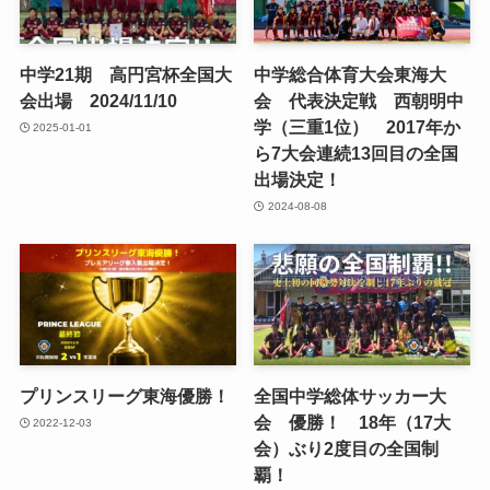
中学21期 高円宮杯全国大
中学総合体育大会東海大
会出場 2024/11/10
会 代表決定戦 西朝明中
学（三重1位） 2017年か
2025-01-01
ら7大会連続13回目の全国
出場決定！
2024-08-08
プリンスリーグ東海優勝！
全国中学総体サッカー大
会 優勝！ 18年（17大
2022-12-03
会）ぶり2度目の全国制
覇！