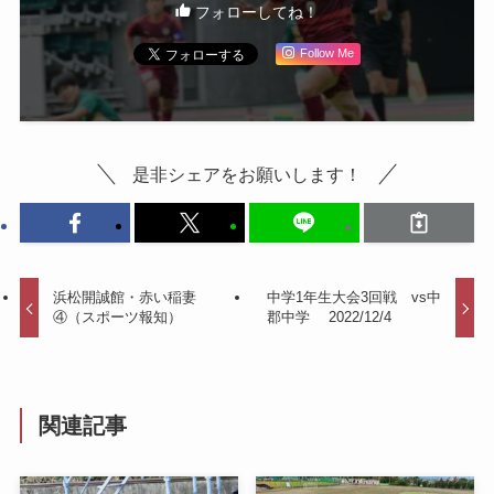
フォローしてね！
Follow Me
是非シェアをお願いします！
浜松開誠館・赤い稲妻
中学1年生大会3回戦 vs中
④（スポーツ報知）
郡中学 2022/12/4
関連記事