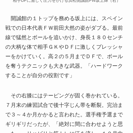
相手DFに激しく圧力をかける浜松開誠館FW坂上輝（右）
開誠館の１トップを務める坂上には、スペイン
戦での日本代表ＦＷ前田大然の姿がダブる。最前
線で猛然とボールを追いかけ、身長１８０センチ
の大柄な体で相手ＧＫやＤＦに激しくプレッシャ
ーをかけていく。高２の５月までＤＦで、ボール
を奪うテクニックも大きな武器。「ハードワーク
することが自分の役割です」
その右膝にはテーピングが固く巻かれている。
７月末の練習試合で後十字じん帯を断裂。完治ま
で３～４か月かかると言われた。選手権予選まで
ギリギリだったが、「絶対に間に合わせようと思